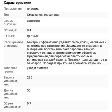
Характеристики
Применение:
пластик
Тип:
Смазка универсальная
Форма
аэрозоль
выпуска:
Объём, л:
0.4
EAN-13:
QF63600
Расширенное
Быстро и эффективно удаляет пыль, грязь, масляные и
описание:
никотиновые загрязнения. Защищает от старения и
выгорания, восстанавливает первоначальную
структуру, обладает антистатическим эффектом.
Предназначен для обработки пластиковых и
виниловых деталей салона. Подходит для молдингов и
бамперов. Обладает приятным ароматом клубники.
Товарная
уход и очистка
группа:
Высота
235
упаковки,
мм:
Длина
50
упаковки,
мм:
Объем
0.7
упаковки, л: