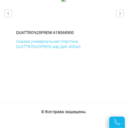
QUATTRO%20FRENI 618068900
QU
Смазка универсальная пластика
Сма
QUATTRO%20FRENI аэр ДиК 400мл
QUA
© Все права защищены.