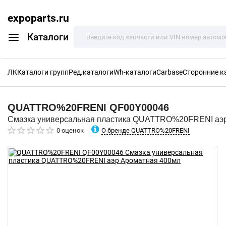
expoparts.ru
Каталоги
ЛК
Каталоги групп
Ред.каталоги
Wh-каталоги
Carbase
Сторонние к
QUATTRO%20FRENI
QF00Y00046
Смазка универсальная пластика QUATTRO%20FRENI аэ
О бренде QUATTRO%20FRENI
0 оценок