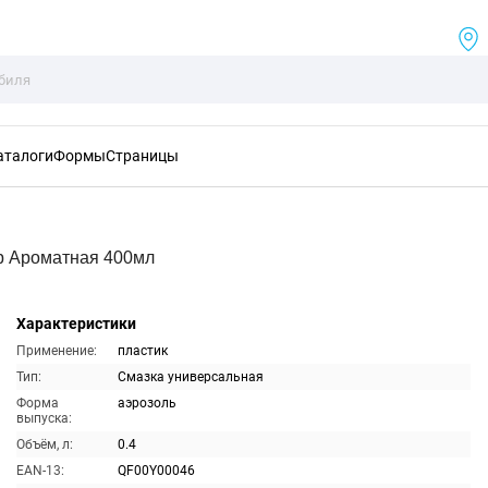
аталоги
Формы
Страницы
р Ароматная 400мл
Характеристики
Применение:
пластик
Тип:
Смазка универсальная
Форма
аэрозоль
выпуска:
Объём, л:
0.4
EAN-13:
QF00Y00046