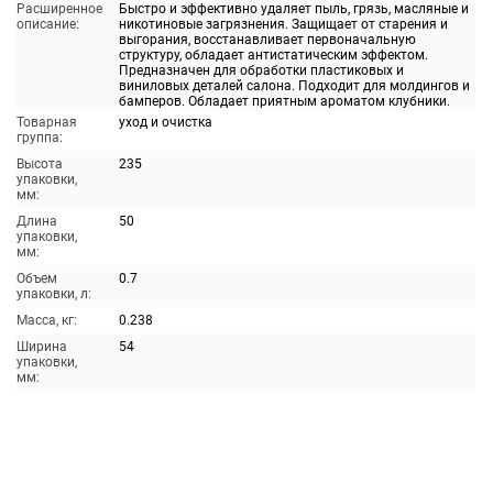
Расширенное
Быстро и эффективно удаляет пыль, грязь, масляные и
описание:
никотиновые загрязнения. Защищает от старения и
выгорания, восстанавливает первоначальную
структуру, обладает антистатическим эффектом.
Предназначен для обработки пластиковых и
виниловых деталей салона. Подходит для молдингов и
бамперов. Обладает приятным ароматом клубники.
Товарная
уход и очистка
группа:
Высота
235
упаковки,
мм:
Длина
50
упаковки,
мм:
Объем
0.7
упаковки, л:
Масса, кг:
0.238
Ширина
54
упаковки,
мм: