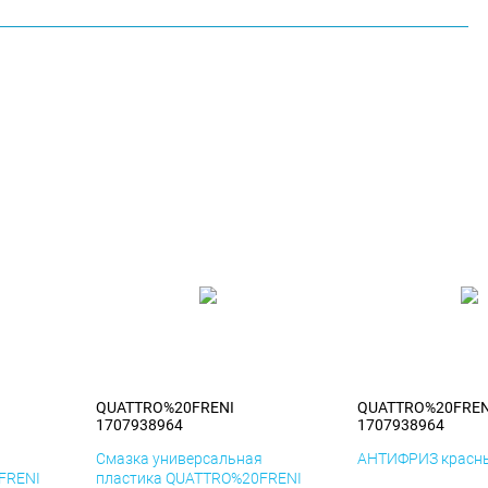
QUATTRO%20FRENI
QUATTRO%20FREN
1707938964
1707938964
я
Смазка универсальная
АНТИФРИЗ красны
FRENI
пластика QUATTRO%20FRENI