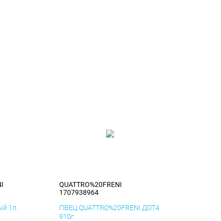
I
QUATTRO%20FRENI
1707938964
й 1л.
ПВЕЦ QUATTRO%20FRENI ДОТ4
910г