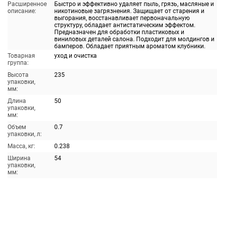
Расширенное
Быстро и эффективно удаляет пыль, грязь, масляные и
описание:
никотиновые загрязнения. Защищает от старения и
выгорания, восстанавливает первоначальную
структуру, обладает антистатическим эффектом.
Предназначен для обработки пластиковых и
виниловых деталей салона. Подходит для молдингов и
бамперов. Обладает приятным ароматом клубники.
Товарная
уход и очистка
группа:
Высота
235
упаковки,
мм:
Длина
50
упаковки,
мм:
Объем
0.7
упаковки, л:
Масса, кг:
0.238
Ширина
54
упаковки,
мм: