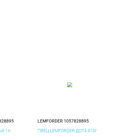
828895
LEMFORDER 1057828895
й 1л.
ПВЕЦ LEMFORDER ДОТ4 910г