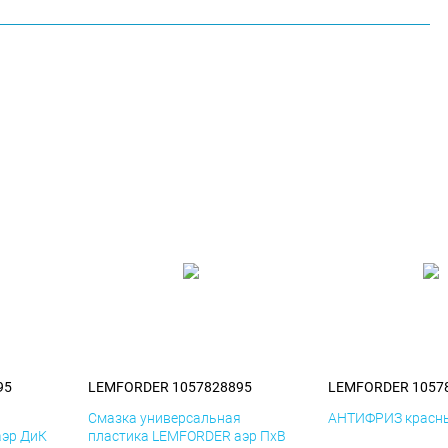
95
LEMFORDER 1057828895
LEMFORDER 1057
я
Смазка универсальная
АНТИФРИЗ красны
аэр ДиК
пластика LEMFORDER аэр ПхВ