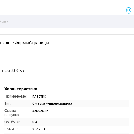
аталоги
Формы
Страницы
тная 400мл
Характеристики
Применение:
пластик
Тип:
Смазка универсальная
Форма
аэрозоль
выпуска:
Объём, л:
0.4
EAN-13:
3549101