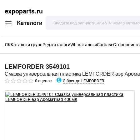
expoparts.ru
Каталоги
ЛК
Каталоги групп
Ред.каталоги
Wh-каталоги
Carbase
Сторонние к
LEMFORDER
3549101
Смазка универсальная пластика LEMFORDER аэр Арома
О бренде LEMFORDER
0 оценок