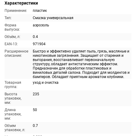
Характеристики
Применение:
пластик
Тип:
Смазка универсальная
Форма
аэрозоль
выпуска:
Объём, л:
0.4
EAN-13:
971904
Расширенное
Быстро и эффективно удаляет пыль, грязь, масляные и
описание:
никотиновые загрязнения. Защищает от старения и
выгорания, восстанавливает первоначальную
структуру, обладает антистатическим эффектом.
Предназначен для обработки пластиковых и
виниловых деталей салона. Подходит для молдингов и
бамперов. Обладает приятным ароматом клубники.
Товарная
уход и очистка
группа:
Высота
235
упаковки,
мм:
Длина
50
упаковки,
мм:
Объем
0.7
упаковки, л: