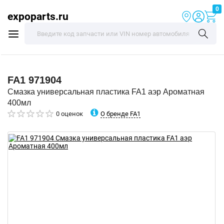
0
expoparts.ru
FA1
971904
Смазка универсальная пластика FA1 аэр Ароматная
400мл
О бренде FA1
0 оценок