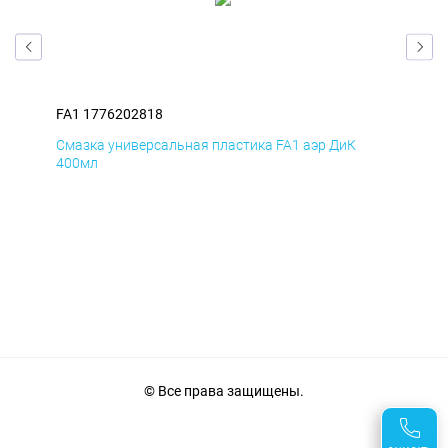
FA1 1776202818
FA1
Смазка универсальная пластика FA1 аэр ДиК
Сма
400мл
40
© Все права защищены.