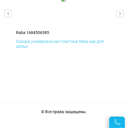
Raba 1684506385
Rab
Смазка универсальная пластика Raba аэр ДиК
Сма
400мл
40
© Все права защищены.