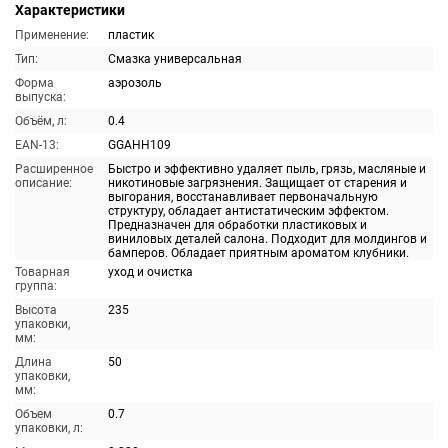
Характеристики
Применение:
пластик
Тип:
Смазка универсальная
Форма
аэрозоль
выпуска:
Объём, л:
0.4
EAN-13:
GGAHH109
Расширенное
Быстро и эффективно удаляет пыль, грязь, масляные и
описание:
никотиновые загрязнения. Защищает от старения и
выгорания, восстанавливает первоначальную
структуру, обладает антистатическим эффектом.
Предназначен для обработки пластиковых и
виниловых деталей салона. Подходит для молдингов и
бамперов. Обладает приятным ароматом клубники.
Товарная
уход и очистка
группа:
Высота
235
упаковки,
мм:
Длина
50
упаковки,
мм:
Объем
0.7
упаковки, л: