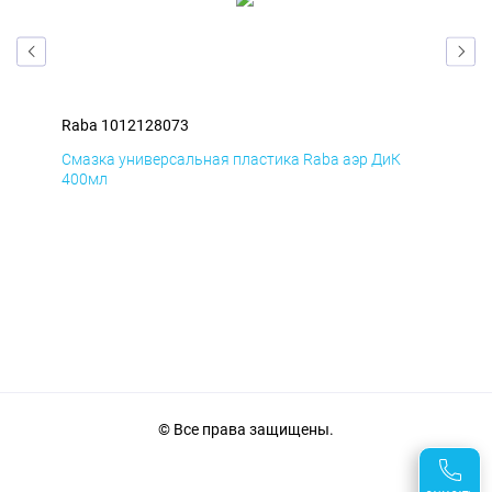
Raba 1012128073
Rab
Смазка универсальная пластика Raba аэр ДиК
Сма
400мл
40
© Все права защищены.