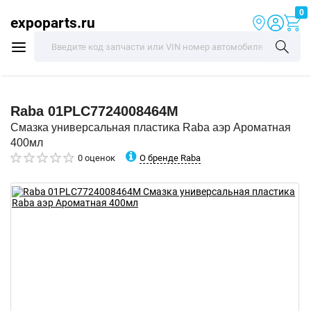
0
expoparts.ru
Raba
01PLC7724008464M
Смазка универсальная пластика Raba аэр Ароматная
400мл
О бренде Raba
0 оценок