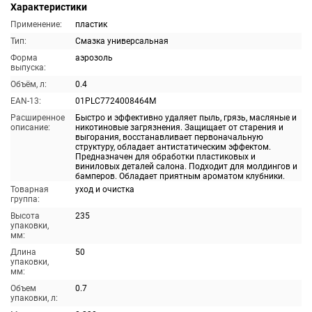
Характеристики
Применение:
пластик
Тип:
Смазка универсальная
Форма
аэрозоль
выпуска:
Объём, л:
0.4
EAN-13:
01PLC7724008464M
Расширенное
Быстро и эффективно удаляет пыль, грязь, масляные и
описание:
никотиновые загрязнения. Защищает от старения и
выгорания, восстанавливает первоначальную
структуру, обладает антистатическим эффектом.
Предназначен для обработки пластиковых и
виниловых деталей салона. Подходит для молдингов и
бамперов. Обладает приятным ароматом клубники.
Товарная
уход и очистка
группа:
Высота
235
упаковки,
мм:
Длина
50
упаковки,
мм:
Объем
0.7
упаковки, л: