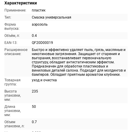
Характеристики
Применение:
пластик
Тип:
Смазка универсальная
Форма
аэрозоль
выпуска:
Объём, л:
0.4
EAN-13:
QF20D00019
Расширенное
Быстро и эффективно удаляет пыль, грязь, масляные и
описание:
никотиновые загрязнения. Защищает от старения и
выгорания, восстанавливает первоначальную
структуру, обладает антистатическим эффектом.
Предназначен для обработки пластиковых и
виниловых деталей салона. Подходит для молдингов и
бамперов. Обладает приятным ароматом клубники.
Товарная
уход и очистка
группа:
Высота
235
упаковки,
мм:
Длина
50
упаковки,
мм:
Объем
0.7
упаковки, л: