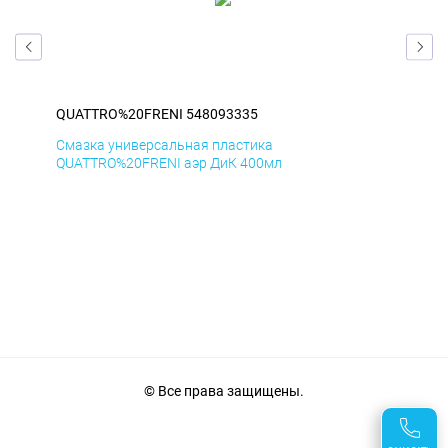
QUATTRO%20FRENI 548093335
QU
Смазка универсальная пластика
Сма
QUATTRO%20FRENI аэр ДиК 400мл
QUA
© Все права защищены.