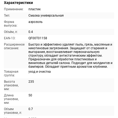
Характеристики
Применение:
пластик
Тип:
Смазка универсальная
Форма
аэрозоль
выпуска:
Объём, л:
0.4
EAN-13:
QF00T01158
Расширенное
Быстро и эффективно удаляет пыль, грязь, масляные и
описание:
никотиновые загрязнения. Защищает от старения и
выгорания, восстанавливает первоначальную
структуру, обладает антистатическим эффектом.
Предназначен для обработки пластиковых и
виниловых деталей салона. Подходит для молдингов и
бамперов. Обладает приятным ароматом клубники.
Товарная
уход и очистка
группа:
Высота
235
упаковки,
мм:
Длина
50
упаковки,
мм:
Объем
0.7
упаковки, л: