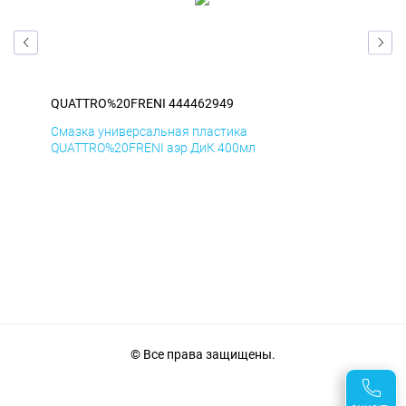
QUATTRO%20FRENI 444462949
QU
Смазка универсальная пластика
Сма
QUATTRO%20FRENI аэр ДиК 400мл
QUA
© Все права защищены.