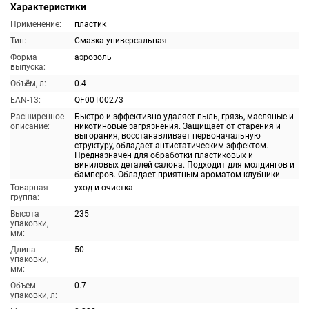
Характеристики
Применение:
пластик
Тип:
Смазка универсальная
Форма
аэрозоль
выпуска:
Объём, л:
0.4
EAN-13:
QF00T00273
Расширенное
Быстро и эффективно удаляет пыль, грязь, масляные и
описание:
никотиновые загрязнения. Защищает от старения и
выгорания, восстанавливает первоначальную
структуру, обладает антистатическим эффектом.
Предназначен для обработки пластиковых и
виниловых деталей салона. Подходит для молдингов и
бамперов. Обладает приятным ароматом клубники.
Товарная
уход и очистка
группа:
Высота
235
упаковки,
мм:
Длина
50
упаковки,
мм:
Объем
0.7
упаковки, л: