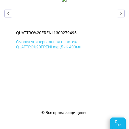
QUATTRO%20FRENI 1300279495
QU
Смазка универсальная пластика
Сма
QUATTRO%20FRENI аэр ДиК 400мл
QUA
© Все права защищены.