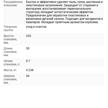
Расширенное
Быстро и эффективно удаляет пыль, грязь, масляные и
описание:
никотиновые загрязнения. Защищает от старения и
выгорания, восстанавливает первоначальную
структуру, обладает антистатическим эффектом.
Предназначен для обработки пластиковых и
виниловых деталей салона. Подходит для молдингов и
бамперов. Обладает приятным ароматом клубники.
Товарная
уход и очистка
группа:
Высота
235
упаковки,
мм:
Длина
50
упаковки,
мм:
Объем
0.7
упаковки, л:
Масса, кг:
0.238
Ширина
54
упаковки,
мм: