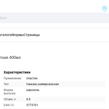
аталоги
Формы
Страницы
тная 400мл
Характеристики
Применение:
пластик
Тип:
Смазка универсальная
Форма
аэрозоль
выпуска:
Объём, л:
0.4
EAN-13:
3773701