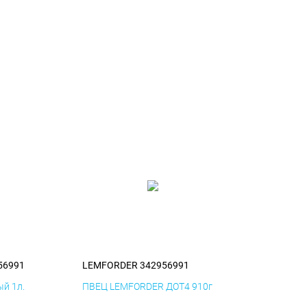
56991
LEMFORDER 342956991
й 1л.
ПВЕЦ LEMFORDER ДОТ4 910г