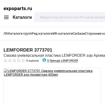
expoparts.ru
Каталоги
ЛК
Каталоги групп
Ред.каталоги
Wh-каталоги
Carbase
Сторонние к
LEMFORDER
3773701
Смазка универсальная пластика LEMFORDER аэр Арома
О бренде LEMFORDER
0 оценок