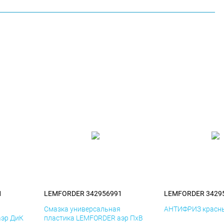
1
LEMFORDER 342956991
LEMFORDER 3429
я
Смазка универсальная
АНТИФРИЗ красны
аэр ДиК
пластика LEMFORDER аэр ПхВ