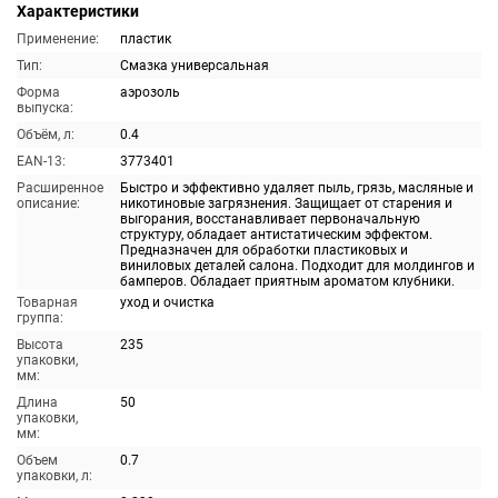
Характеристики
Применение:
пластик
Тип:
Смазка универсальная
Форма
аэрозоль
выпуска:
Объём, л:
0.4
EAN-13:
3773401
Расширенное
Быстро и эффективно удаляет пыль, грязь, масляные и
описание:
никотиновые загрязнения. Защищает от старения и
выгорания, восстанавливает первоначальную
структуру, обладает антистатическим эффектом.
Предназначен для обработки пластиковых и
виниловых деталей салона. Подходит для молдингов и
бамперов. Обладает приятным ароматом клубники.
Товарная
уход и очистка
группа:
Высота
235
упаковки,
мм:
Длина
50
упаковки,
мм:
Объем
0.7
упаковки, л: