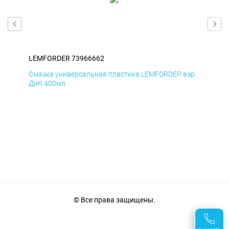
LEMFORDER 73966662
LE
эр
Смазка универсальная пластика LEMFORDER аэр
Сма
ДиК 400мл
ПхВ
© Все права защищены.