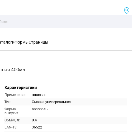
аталоги
Формы
Страницы
тная 400мл
Характеристики
Применение:
пластик
Тип:
Смазка универсальная
Форма
аэрозоль
выпуска:
Объём, л:
0.4
EAN-13:
36522