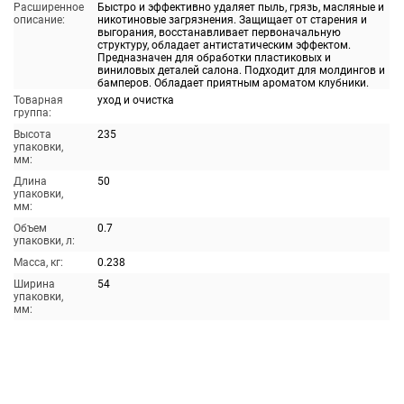
Расширенное
Быстро и эффективно удаляет пыль, грязь, масляные и
описание:
никотиновые загрязнения. Защищает от старения и
выгорания, восстанавливает первоначальную
структуру, обладает антистатическим эффектом.
Предназначен для обработки пластиковых и
виниловых деталей салона. Подходит для молдингов и
бамперов. Обладает приятным ароматом клубники.
Товарная
уход и очистка
группа:
Высота
235
упаковки,
мм:
Длина
50
упаковки,
мм:
Объем
0.7
упаковки, л:
Масса, кг:
0.238
Ширина
54
упаковки,
мм: