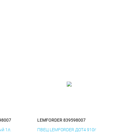
98007
LEMFORDER 839598007
й 1л.
ПВЕЦ LEMFORDER ДОТ4 910г