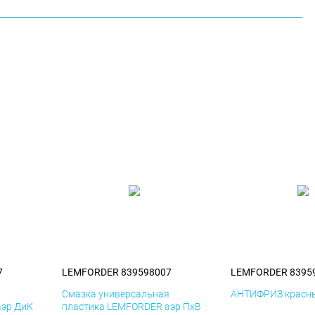
7
LEMFORDER 839598007
LEMFORDER 8395
я
Смазка универсальная
АНТИФРИЗ красны
аэр ДиК
пластика LEMFORDER аэр ПхВ