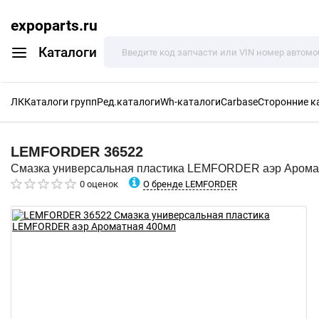
expoparts.ru
Каталоги
ЛК
Каталоги групп
Ред.каталоги
Wh-каталоги
Carbase
Сторонние к
LEMFORDER
36522
Смазка универсальная пластика LEMFORDER аэр Арома
О бренде LEMFORDER
0 оценок