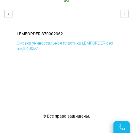
LEMFORDER 370902962
LE
Смазка универсальная пластика LEMFORDER аэр
Сма
БмД 400мл
ДиК
© Все права защищены.