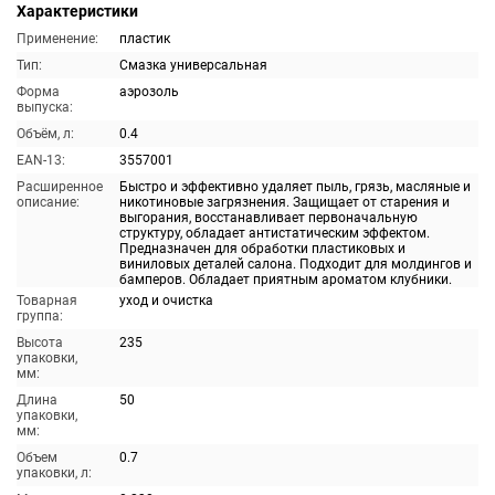
Характеристики
Применение:
пластик
Тип:
Смазка универсальная
Форма
аэрозоль
выпуска:
Объём, л:
0.4
EAN-13:
3557001
Расширенное
Быстро и эффективно удаляет пыль, грязь, масляные и
описание:
никотиновые загрязнения. Защищает от старения и
выгорания, восстанавливает первоначальную
структуру, обладает антистатическим эффектом.
Предназначен для обработки пластиковых и
виниловых деталей салона. Подходит для молдингов и
бамперов. Обладает приятным ароматом клубники.
Товарная
уход и очистка
группа:
Высота
235
упаковки,
мм:
Длина
50
упаковки,
мм:
Объем
0.7
упаковки, л: