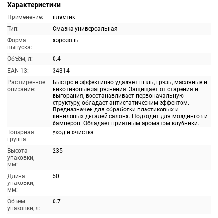
Характеристики
Применение:
пластик
Тип:
Смазка универсальная
Форма
аэрозоль
выпуска:
Объём, л:
0.4
EAN-13:
34314
Расширенное
Быстро и эффективно удаляет пыль, грязь, масляные и
описание:
никотиновые загрязнения. Защищает от старения и
выгорания, восстанавливает первоначальную
структуру, обладает антистатическим эффектом.
Предназначен для обработки пластиковых и
виниловых деталей салона. Подходит для молдингов и
бамперов. Обладает приятным ароматом клубники.
Товарная
уход и очистка
группа:
Высота
235
упаковки,
мм:
Длина
50
упаковки,
мм:
Объем
0.7
упаковки, л: