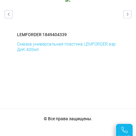
LEMFORDER 1849404339
LE
эр
Смазка универсальная пластика LEMFORDER аэр
Сма
ДиК 400мл
ПхВ
© Все права защищены.