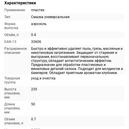
Характеристики
Применение:
пластик
Тип:
Смазка универсальная
Форма
аэрозоль
выпуска:
Объём, л:
0.4
EAN-13:
33606
Расширенное
Быстро и эффективно удаляет пыль, грязь, масляные и
описание:
никотиновые загрязнения. Защищает от старения и
выгорания, восстанавливает первоначальную
структуру, обладает антистатическим эффектом.
Предназначен для обработки пластиковых и
виниловых деталей салона. Подходит для молдингов и
бамперов. Обладает приятным ароматом клубники.
Товарная
уход и очистка
группа:
Высота
235
упаковки,
мм:
Длина
50
упаковки,
мм:
Объем
0.7
упаковки, л: