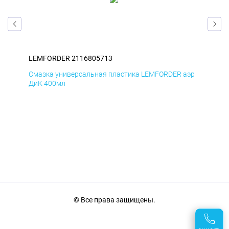
LEMFORDER 2116805713
LE
эр
Смазка универсальная пластика LEMFORDER аэр
Сма
ДиК 400мл
ПхВ
© Все права защищены.