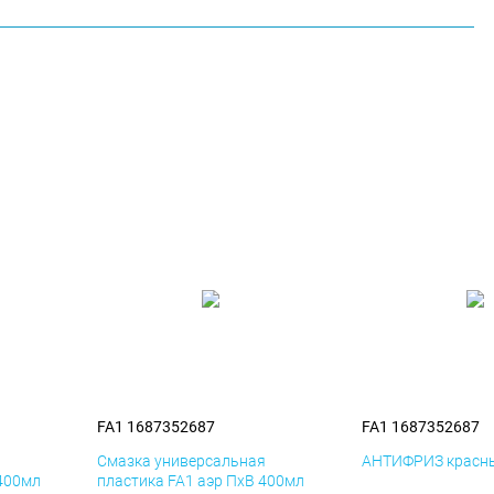
FA1 1687352687
FA1 1687352687
я
Смазка универсальная
АНТИФРИЗ красны
 400мл
пластика FA1 аэр ПхВ 400мл