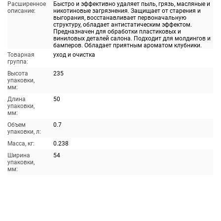
Расширенное
Быстро и эффективно удаляет пыль, грязь, масляные и
описание:
никотиновые загрязнения. Защищает от старения и
выгорания, восстанавливает первоначальную
структуру, обладает антистатическим эффектом.
Предназначен для обработки пластиковых и
виниловых деталей салона. Подходит для молдингов и
бамперов. Обладает приятным ароматом клубники.
Товарная
уход и очистка
группа:
Высота
235
упаковки,
мм:
Длина
50
упаковки,
мм:
Объем
0.7
упаковки, л:
Масса, кг:
0.238
Ширина
54
упаковки,
мм: