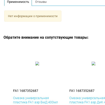
Применимость
Отзывы
Нет информации о применимости
Обратите внимание на сопутствующие товары:
FA1 1687352687
FA1 1687352687
Смазка универсальная
Смазка универсальна
пластика FA1 аэр БмД 400мл
пластика FA1 аэр ДиК