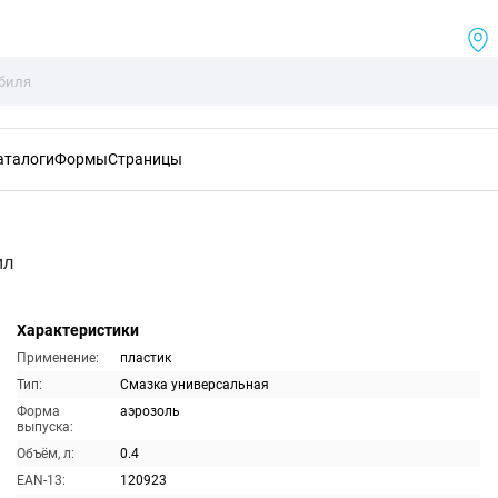
аталоги
Формы
Страницы
мл
Характеристики
Применение:
пластик
Тип:
Смазка универсальная
Форма
аэрозоль
выпуска:
Объём, л:
0.4
EAN-13:
120923