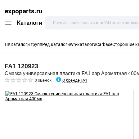
expoparts.ru
Каталоги
ЛК
Каталоги групп
Ред.каталоги
Wh-каталоги
Carbase
Сторонние к
FA1
120923
Смазка универсальная пластика FA1 аэр Ароматная 400
О бренде FA1
0 оценок