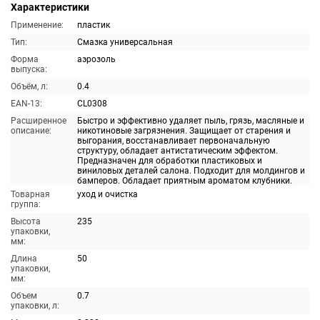
Характеристики
Применение:
пластик
Тип:
Смазка универсальная
Форма
аэрозоль
выпуска:
Объём, л:
0.4
EAN-13:
CL0308
Расширенное
Быстро и эффективно удаляет пыль, грязь, масляные и
описание:
никотиновые загрязнения. Защищает от старения и
выгорания, восстанавливает первоначальную
структуру, обладает антистатическим эффектом.
Предназначен для обработки пластиковых и
виниловых деталей салона. Подходит для молдингов и
бамперов. Обладает приятным ароматом клубники.
Товарная
уход и очистка
группа:
Высота
235
упаковки,
мм:
Длина
50
упаковки,
мм:
Объем
0.7
упаковки, л: