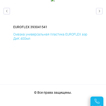
EUROFLEX 393041541
EUR
р
Смазка универсальная пластика EUROFLEX аэр
Сма
ДиК 400мл
ПхВ
© Все права защищены.