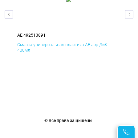
AE 492513891
AE 
Смазка универсальная пластика AE аэр ДиК
Сма
400мл
40
© Все права защищены.