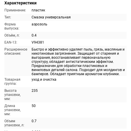
Характеристики
Применение:
пластик
Тип:
Смазка универсальная
Форма
аэрозоль
выпуска:
Объём, л:
0.4
EAN-13:
V94381
Расширенное
Быстро и эффективно удаляет пыль, грязь, масляные и
описание:
никотиновые загрязнения. Защищает от старения и
выгорания, восстанавливает первоначальную
структуру, обладает антистатическим эффектом.
Предназначен для обработки пластиковых и
виниловых деталей салона. Подходит для молдингов и
бамперов. Обладает приятным ароматом клубники.
Товарная
уход и очистка
группа:
Высота
235
упаковки,
мм:
Длина
50
упаковки,
мм:
Объем
0.7
упаковки, л: