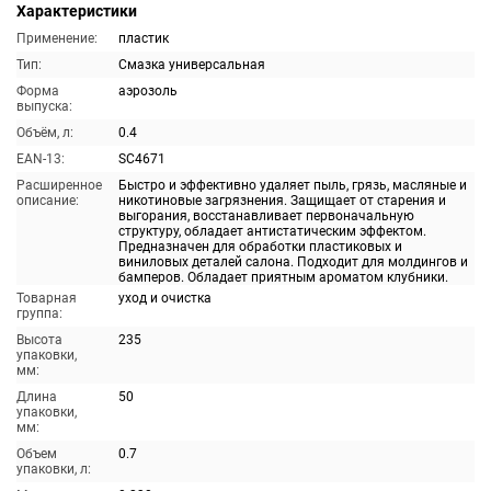
Характеристики
Применение:
пластик
Тип:
Смазка универсальная
Форма
аэрозоль
выпуска:
Объём, л:
0.4
EAN-13:
SC4671
Расширенное
Быстро и эффективно удаляет пыль, грязь, масляные и
описание:
никотиновые загрязнения. Защищает от старения и
выгорания, восстанавливает первоначальную
структуру, обладает антистатическим эффектом.
Предназначен для обработки пластиковых и
виниловых деталей салона. Подходит для молдингов и
бамперов. Обладает приятным ароматом клубники.
Товарная
уход и очистка
группа:
Высота
235
упаковки,
мм:
Длина
50
упаковки,
мм:
Объем
0.7
упаковки, л: