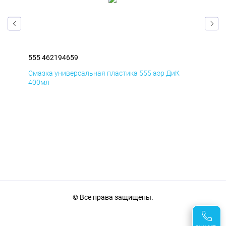
555 462194659
555
Смазка универсальная пластика 555 аэр ДиК
Сма
400мл
40
© Все права защищены.